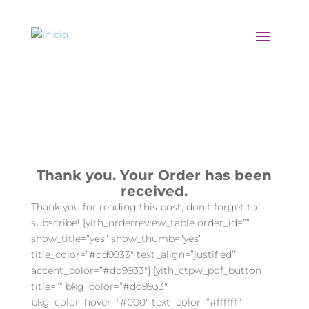
Thank You 2
Thank you. Your Order has been
received.
Thank you for reading this post, don't forget to
subscribe! [yith_orderreview_table order_id=””
show_title=”yes” show_thumb=”yes”
title_color=”#dd9933″ text_align=”justified”
accent_color=”#dd9933″] [yith_ctpw_pdf_button
title=”” bkg_color=”#dd9933″
bkg_color_hover=”#000″ text_color=”#ffffff”