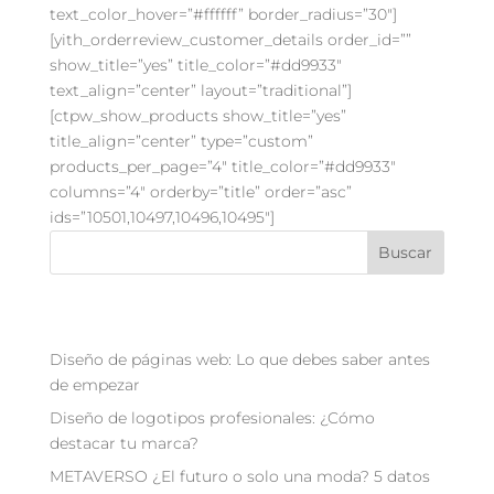
text_color_hover=”#ffffff” border_radius=”30″]
[yith_orderreview_customer_details order_id=””
show_title=”yes” title_color=”#dd9933″
text_align=”center” layout=”traditional”]
[ctpw_show_products show_title=”yes”
title_align=”center” type=”custom”
products_per_page=”4″ title_color=”#dd9933″
columns=”4″ orderby=”title” order=”asc”
ids=”10501,10497,10496,10495″]
Buscar
Recent Posts
Diseño de páginas web: Lo que debes saber antes
de empezar
Diseño de logotipos profesionales: ¿Cómo
destacar tu marca?
METAVERSO ¿El futuro o solo una moda? 5 datos