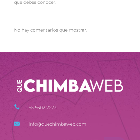
que debes conocer.
Recent Comments
No hay comentarios que mostrar.

55 9302 7273

info@quechimbaweb.com