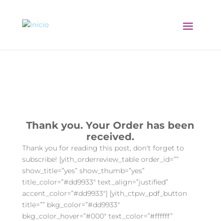
Thank You 2
Thank you. Your Order has been
received.
Thank you for reading this post, don't forget to
subscribe! [yith_orderreview_table order_id=””
show_title=”yes” show_thumb=”yes”
title_color=”#dd9933″ text_align=”justified”
accent_color=”#dd9933″] [yith_ctpw_pdf_button
title=”” bkg_color=”#dd9933″
bkg_color_hover=”#000″ text_color=”#ffffff”