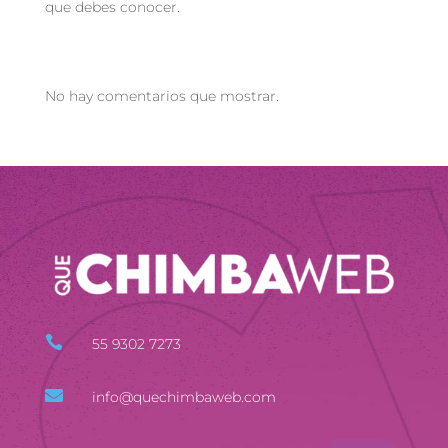
que debes conocer.
Recent Comments
No hay comentarios que mostrar.

55 9302 7273

info@quechimbaweb.com