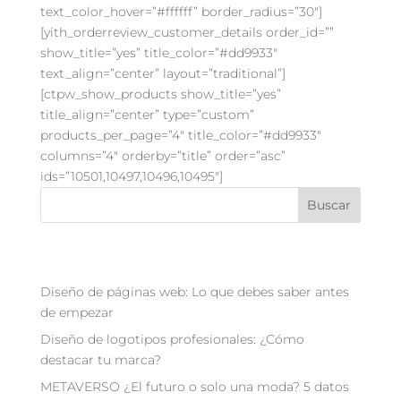
text_color_hover=”#ffffff” border_radius=”30″]
[yith_orderreview_customer_details order_id=””
show_title=”yes” title_color=”#dd9933″
text_align=”center” layout=”traditional”]
[ctpw_show_products show_title=”yes”
title_align=”center” type=”custom”
products_per_page=”4″ title_color=”#dd9933″
columns=”4″ orderby=”title” order=”asc”
ids=”10501,10497,10496,10495″]
Buscar
Recent Posts
Diseño de páginas web: Lo que debes saber antes
de empezar
Diseño de logotipos profesionales: ¿Cómo
destacar tu marca?
METAVERSO ¿El futuro o solo una moda? 5 datos