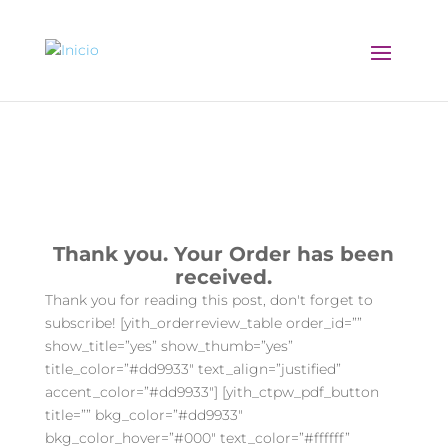
Thank You 2
Thank you. Your Order has been
received.
Thank you for reading this post, don't forget to
subscribe! [yith_orderreview_table order_id=””
show_title=”yes” show_thumb=”yes”
title_color=”#dd9933″ text_align=”justified”
accent_color=”#dd9933″] [yith_ctpw_pdf_button
title=”” bkg_color=”#dd9933″
bkg_color_hover=”#000″ text_color=”#ffffff”