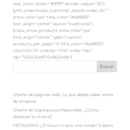
text_color_hover=”#ffffff” border_radius=”30″]
[yith_orderreview_customer_details order_id=””
show_title=”yes” title_color=”#dd9933″
text_align=”center” layout=”traditional”]
[ctpw_show_products show_title=”yes”
title_align=”center” type=”custom”
products_per_page=”4″ title_color=”#dd9933″
columns=”4″ orderby=”title” order=”asc”
ids=”10501,10497,10496,10495″]
Buscar
Recent Posts
Diseño de páginas web: Lo que debes saber antes
de empezar
Diseño de logotipos profesionales: ¿Cómo
destacar tu marca?
METAVERSO ¿El futuro o solo una moda? 5 datos