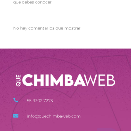
que debes conocer.
Recent Comments
No hay comentarios que mostrar.

55 9302 7273

info@quechimbaweb.com