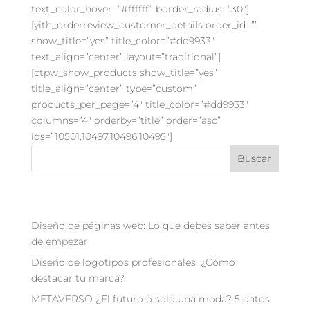
text_color_hover=”#ffffff” border_radius=”30″]
[yith_orderreview_customer_details order_id=””
show_title=”yes” title_color=”#dd9933″
text_align=”center” layout=”traditional”]
[ctpw_show_products show_title=”yes”
title_align=”center” type=”custom”
products_per_page=”4″ title_color=”#dd9933″
columns=”4″ orderby=”title” order=”asc”
ids=”10501,10497,10496,10495″]
Buscar
Recent Posts
Diseño de páginas web: Lo que debes saber antes
de empezar
Diseño de logotipos profesionales: ¿Cómo
destacar tu marca?
METAVERSO ¿El futuro o solo una moda? 5 datos