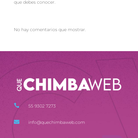
que debes conocer.
Recent Comments
No hay comentarios que mostrar.

55 9302 7273

info@quechimbaweb.com