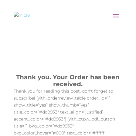
Thank You 2
Thank you. Your Order has been
received.
Thank you for reading this post, don't forget to
subscribe! [yith_orderreview_table order_id=””
show_title=”yes” show_thumb=”yes”
title_color=”#dd9933″ text_align=”justified”
accent_color=”#dd9933″] [yith_ctpw_pdf_button
title=”” bkg_color=”#dd9933″
bkg_color_hover=”#000″ text_color=”#ffffff”