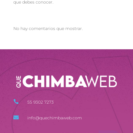
que debes conocer.
Recent Comments
No hay comentarios que mostrar.

55 9302 7273

info@quechimbaweb.com