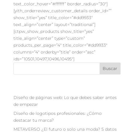
text_color_hover=”#ffffff” border_radius=”30″]
[yith_orderreview_customer_details order_id=””
show_title=”yes” title_color=”#dd9933″
text_align=”center” layout=”traditional”]
[ctpw_show_products show_title=”yes”
title_align=”center” type=”custom”
products_per_page=”4″ title_color=”#dd9933″
columns=”4″ orderby=”title” order=”asc”
ids=”10501,10497,10496,10495″]
Buscar
Recent Posts
Diseño de páginas web: Lo que debes saber antes
de empezar
Diseño de logotipos profesionales: ¿Cómo
destacar tu marca?
METAVERSO ¿El futuro o solo una moda? 5 datos