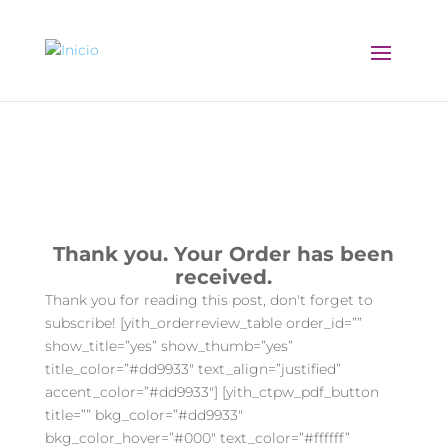
Thank You 2
Thank you. Your Order has been
received.
Thank you for reading this post, don't forget to
subscribe! [yith_orderreview_table order_id=””
show_title=”yes” show_thumb=”yes”
title_color=”#dd9933″ text_align=”justified”
accent_color=”#dd9933″] [yith_ctpw_pdf_button
title=”” bkg_color=”#dd9933″
bkg_color_hover=”#000″ text_color=”#ffffff”