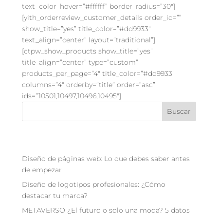
text_color_hover=”#ffffff” border_radius=”30″]
[yith_orderreview_customer_details order_id=””
show_title=”yes” title_color=”#dd9933″
text_align=”center” layout=”traditional”]
[ctpw_show_products show_title=”yes”
title_align=”center” type=”custom”
products_per_page=”4″ title_color=”#dd9933″
columns=”4″ orderby=”title” order=”asc”
ids=”10501,10497,10496,10495″]
Buscar
Recent Posts
Diseño de páginas web: Lo que debes saber antes
de empezar
Diseño de logotipos profesionales: ¿Cómo
destacar tu marca?
METAVERSO ¿El futuro o solo una moda? 5 datos