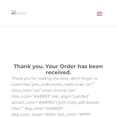
Thank You 2
Thank you. Your Order has been
received.
Thank you for reading this post, don't forget to
subscribe! [yith_orderreview_table order_id=””
show_title=”yes” show_thumb=”yes”
title_color=”#dd9933″ text_align=”justified”
accent_color=”#dd9933″] [yith_ctpw_pdf_button
title=”” bkg_color=”#dd9933″
bkg_color_hover=”#000″ text_color=”#ffffff”