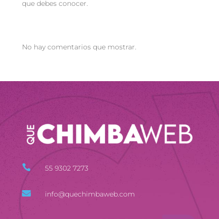
que debes conocer.
Recent Comments
No hay comentarios que mostrar.

55 9302 7273

info@quechimbaweb.com