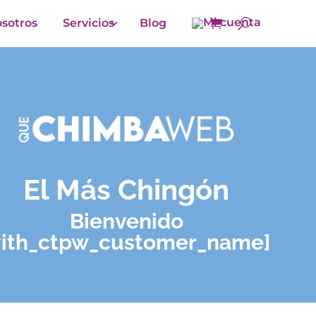
sotros
Servicios
Blog
El Más Chingón
Bienvenido
yith_ctpw_customer_name]