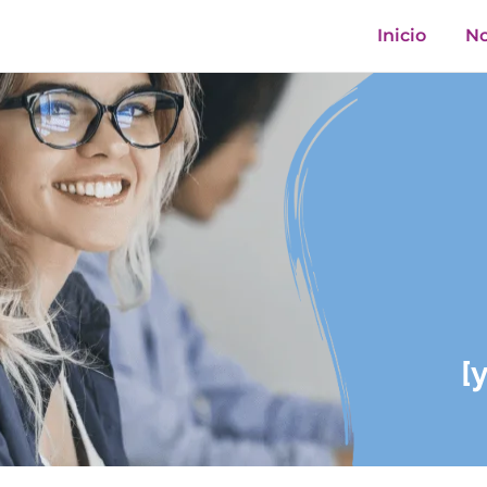
Inicio
No
[