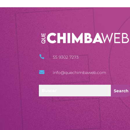

55 9302 7273

info@quechimbaweb.com
Search