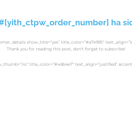
#[yith_ctpw_order_number] ha sid
mer_details show_title=”yes” title_color=”#a74995″ text_align=”lef
Thank you for reading this post, don't forget to subscribe!
w_thumb=”no” title_color=”#4db4e7″ text_align=”justified” accen