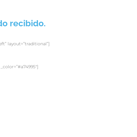
o recibido.
t” layout=”traditional”]
t_color=”#a74995″]