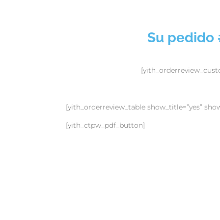
Su pedido 
[yith_orderreview_custo
[yith_orderreview_table show_title=”yes” sho
[yith_ctpw_pdf_button]